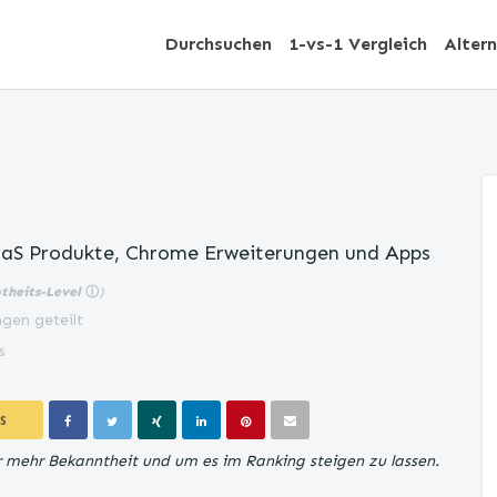
Durchsuchen
1-vs-1 Vergleich
Alter
SaaS Produkte, Chrome Erweiterungen und Apps
btheits-Level
ⓘ
)
gen geteilt
s
S
für mehr Bekanntheit und um es im Ranking steigen zu lassen.