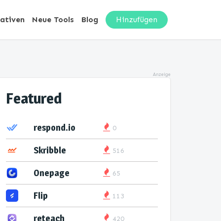
nativen
Neue Tools
Blog
Hinzufügen
Anzeige
Featured
respond.io
0
Skribble
516
Onepage
65
Flip
113
reteach
420