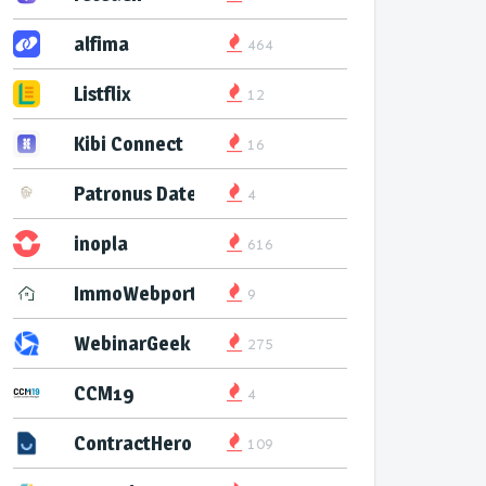
alfima
464
Listflix
12
Kibi Connect
16
Patronus Datenservice
4
inopla
616
ImmoWebport
9
WebinarGeek
275
CCM19
4
ContractHero
109