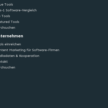
ue Tools
s-1 Software-Vergleich
e Tools
atured Tools
rchsuchen
nternehmen
ls einreichen
ntent Marketing für Software-Firmen
diadaten & Kooperation
ntakt
rchsuchen