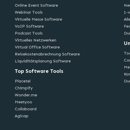
Online Event Software
Ne
Webinar Tools
1-v
Virtuelle Messe Software
All
VoIP Software
Fe
Podcast Tools
Du
Virtuelles Netzwerken
U
Virtual Office Software
Too
Reisekostenabrechnung Software
Co
Liquiditätsplanung Software
Me
Top Software Tools
Ko
Placetel
Du
Chimpify
Wonder.me
Meetyoo
Collaboard
Agicap