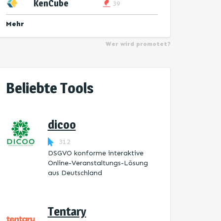
KenCube
39
Mehr
Wer wird promotet?
Beliebte Tools
dicoo
312
DSGVO konforme interaktive
Online-Veranstaltungs-Lösung
aus Deutschland
Tentary