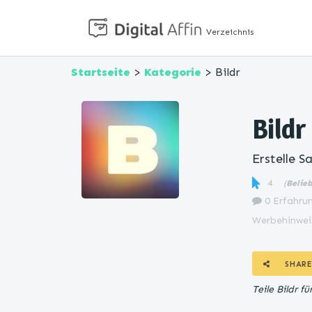
Verzeichnis
Startseite
>
Kategorie
> Bildr
Bildr
Erstelle 
4
(
Belie
0 Erfahrun
Werbehinwei
SHARE
Teile Bildr 