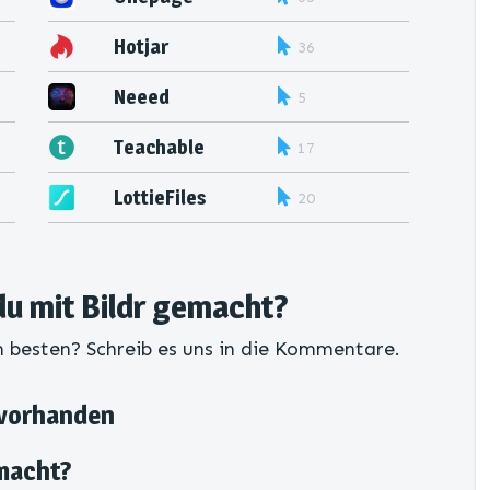
Hotjar
36
Neeed
5
Teachable
17
LottieFiles
20
du mit Bildr gemacht?
m besten? Schreib es uns in die Kommentare.
 vorhanden
macht?