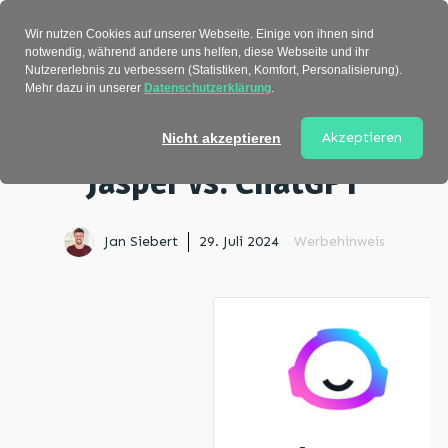
Verzeichnis
Wir nutzen Cookies auf unserer Webseite. Einige von ihnen sind
notwendig, während andere uns helfen, diese Webseite und ihr
Nutzererlebnis zu verbessern (Statistiken, Komfort, Personalisierung).
Mehr dazu in unserer
Datenschutzerklärung
.
Startseite
>
Vergleiche
> Jasper vs. ChatGPT
Akzeptieren
Nicht akzeptieren
Jasper vs. ChatGPT
Jan Siebert
29. Juli 2024
Werbehinweis