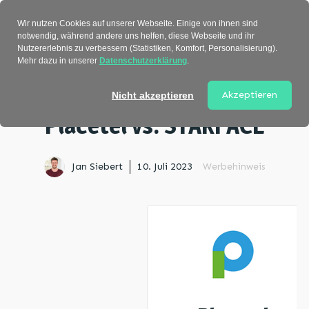
Verzeichnis
Wir nutzen Cookies auf unserer Webseite. Einige von ihnen sind
notwendig, während andere uns helfen, diese Webseite und ihr
Nutzererlebnis zu verbessern (Statistiken, Komfort, Personalisierung).
Mehr dazu in unserer
Datenschutzerklärung
.
Startseite
>
Vergleiche
> Placetel vs. STARFACE
Akzeptieren
Nicht akzeptieren
Placetel vs. STARFACE
Jan Siebert
10. Juli 2023
Werbehinweis