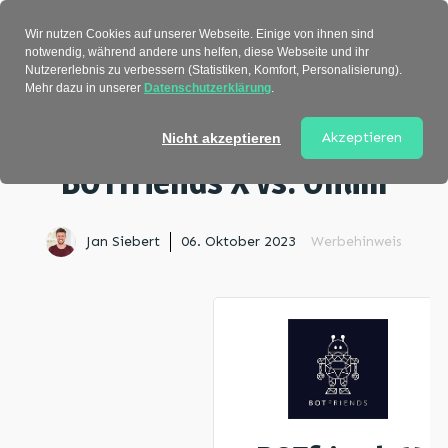
Verzeichnis
Wir nutzen Cookies auf unserer Webseite. Einige von ihnen sind
notwendig, während andere uns helfen, diese Webseite und ihr
Nutzererlebnis zu verbessern (Statistiken, Komfort, Personalisierung).
Mehr dazu in unserer
Datenschutzerklärung
.
Startseite
>
Vergleiche
> BOTfriends X vs. Onlim
Akzeptieren
Nicht akzeptieren
BOTfriends X vs. Onlim
Jan Siebert
06. Oktober 2023
Werbehinweis