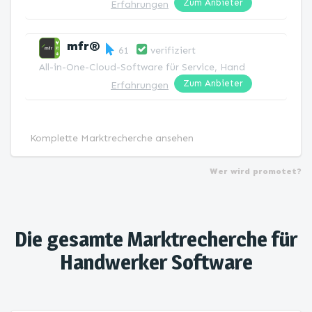
Zum Anbieter
Erfahrungen
mfr®
61
verifiziert
All-in-One-Cloud-Software für Service, Handwerk und Bau
Zum Anbieter
Erfahrungen
Komplette Marktrecherche ansehen
Wer wird promotet?
Die gesamte Marktrecherche für
Handwerker Software