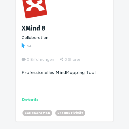
XMind 8
Collaboration
64
0 Erfahrungen
0
Shares
Professionelles MindMapping Tool
Details
Collaboration
Produktivität
Mind Map