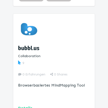
Mind Map
bubbl.us
Collaboration
9
0 Erfahrungen
0
Shares
Browserbasiertes MindMapping Tool
Details