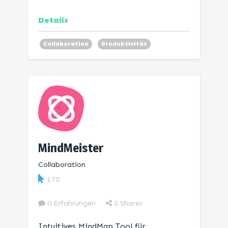
Details
Collaboration
Produktivität
Mind Map
MindMeister
Collaboration
170
0 Erfahrungen
0
Shares
Intuitives MindMap Tool für