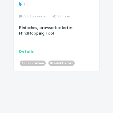
7
0 Erfahrungen
0
Shares
Einfaches, browserbasiertes
MindMapping Tool
Details
Collaboration
Produktivität
Mind Map