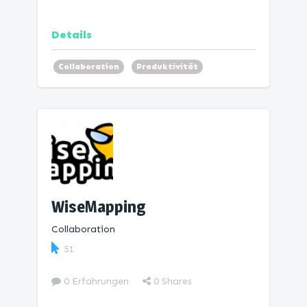
Details
Collaboration
Produktivität
Mind Map
WiseMapping
Collaboration
51
0 Erfahrungen
0
Shares