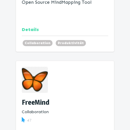
Open Source MindMapping Tool
Details
Collaboration
Produktivität
Mind Map
FreeMind
Collaboration
47