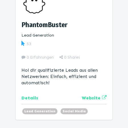
PhantomBuster
Lead Generation
53
0 Erfahrungen
0
Shares
Hol dir qualifizierte Leads aus allen
Netzwerken: Einfach, effizient und
automatisch!
Website
Details
Lead Generation
Social Media
Automation