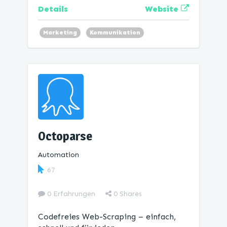
Website
Details
Marketing
Kommunikation
Produktivität
Automation
Promotion
Octoparse
Automation
67
0 Erfahrungen
0
Shares
Codefreies Web-Scraping – einfach,